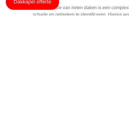
Dakkapel offerte
De restauratie van rieten daken is een complex
schade en gebreken te identificeren. Hierna w
nauwkeurig mogelijk te passen bij het oorspronk
Voordelen duurzame r
Een van de belangrijkste voordelen van een duu
isolator, wat helpt om warmte in de winter bin
opleveren en bijdragen aan duurzame levenssti
Nadeel van rieten dak
Hoewel riet veel voordelen biedt, heeft het oo
en ongedierte, wat regelmatig onderhoud vere
weeromstandigheden zoals stormen en zware r
Veilige restauratie me
Het is van cruciaal belang om de restauratie va