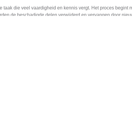
e taak die veel vaardigheid en kennis vergt. Het proces begint 
orden de beschadigde delen verwijderd en vervangen door nieuw 
elijke materiaal.
estauratie
rzame restauratie van een rieten dakkapel is de verbeterde energ
nen te houden en koelte buiten te houden in de zomer. Dit kan s
jl.
k enkele nadelen die in acht moeten worden genomen tijdens de 
ist om deze problemen te voorkomen. Bovendien kan riet gemak
egenval.
t lokale expertise
n een dakkapel met rieten dak in Kerkwerve uit te voeren met ee