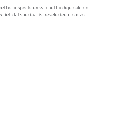
met het inspecteren van het huidige dak om
riet, dat speciaal is geselecteerd om zo
ie-efficiëntie. Riet is een uitstekende
ignificante besparingen op energiekosten
restauratie. Riet is kwetsbaar voor schimmels
kelijk beschadigd raken door extreme
n lokale specialist die bekend is met de unieke